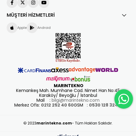
MÜŞTERİ HİZMETLERİ
Apple
Android
MARINTEKNO
Kemankeş Mah. Mumhane Cad. Nimet Han No:45
Karaköy/ Beyoğlu / İstanbul
Mail :
bilgi@marintekno.com
Merkez Ofis:
0212 252 40 60
GSM :
0530 128 3243
© 2023
marintekno.com
- Tüm Hakları Saklıdır.