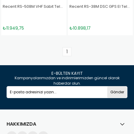
Recent RS-508M VHF Sabit Telsiz
Recent RS-38M DSC GPS El Telsizi
₺11.949,75
₺10.898,17
1
E-BÜLTEN KAYIT
Kampanyalarımızdan ve indirimlerimizden güncel olarak
haberdar olun.
Gönder
HAKKIMIZDA